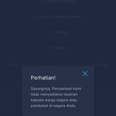
$10
Setoran Minimum
$1
Jumlah Trading Minimum
0%
Komisi
0%
Biaya
Trader dari lebih dari 48 negara berdagang di
ExpertOption
Perhatian!
Sayangnya, Perusahaan kami
tidak menyediakan layanan
kepada warga negara atau
penduduk di negara Anda.