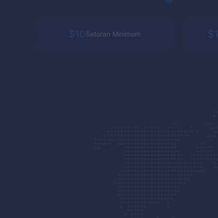
$10
$
Setoran Minimum