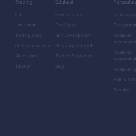
Trading
Edukasi
Perusaha
s
Fitur
How to Trade
Tentang p
Jenis akun
First Steps
Persyarata
Trading sosial
Skill Development
Kebijakan
pembayar
Pertanyaan umum
Recovery & Growth
Kebijakan
Akun Islami
Trading Strategies
pengembal
Tutorial
Blog
Kebijakan p
AML
&
KY
Regulasi