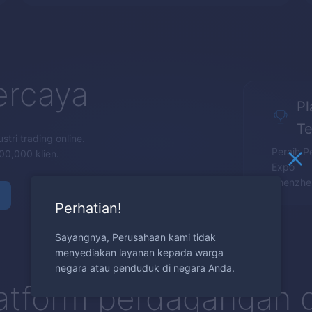
ercaya
Pl
Te
tri trading online.
Peraih P
00,000 klien.
Expo
Shenzhen
Perhatian!
Sayangnya, Perusahaan kami tidak
menyediakan layanan kepada warga
negara atau penduduk di negara Anda.
atform perdagangan g