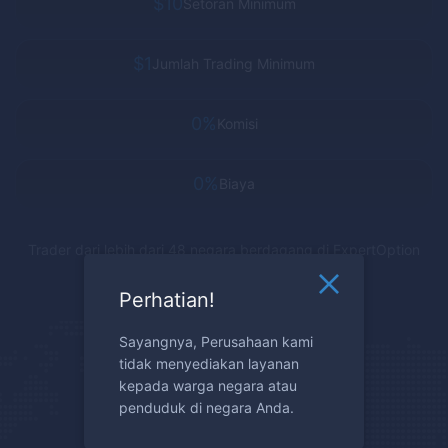
$10
Setoran Minimum
$1
Jumlah Trading Minimum
0%
Komisi
0%
Biaya
Trader dari lebih dari 48 negara berdagang di
ExpertOption
Perhatian!
Sayangnya, Perusahaan kami
tidak menyediakan layanan
kepada warga negara atau
penduduk di negara Anda.