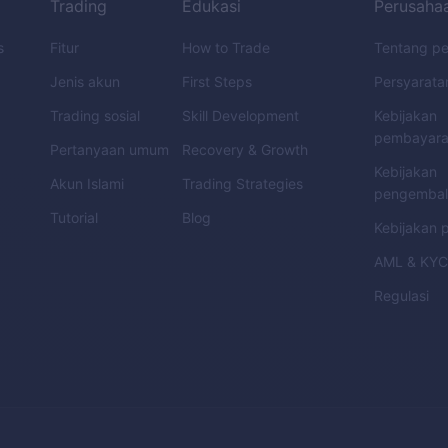
Trading
Edukasi
Perusaha
s
Fitur
How to Trade
Tentang p
Jenis akun
First Steps
Persyarata
Trading sosial
Skill Development
Kebijakan
pembayar
Pertanyaan umum
Recovery & Growth
Kebijakan
Akun Islami
Trading Strategies
pengembal
Tutorial
Blog
Kebijakan p
AML
&
KY
Regulasi