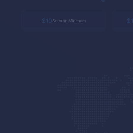
$10
$
Setoran Minimum