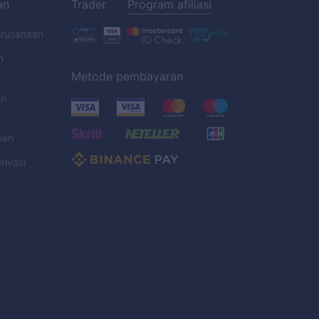
an
Trader
Program afiliasi
erusahaan
n
Metode pembayaran
an
ian
rivasi
C