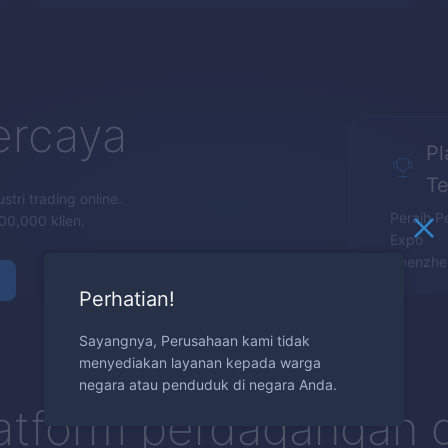
ercaya
Pl
Te
tri trading online.
Peraih P
00,000 klien.
Expo
Shenzhen
Perhatian!
Sayangnya, Perusahaan kami tidak
menyediakan layanan kepada warga
negara atau penduduk di negara Anda.
atform perdagangan g