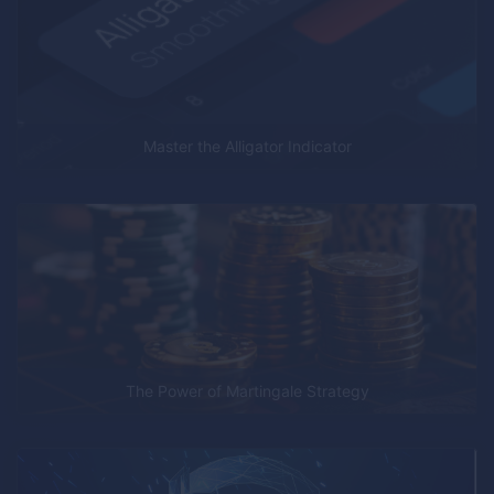
Master the Alligator Indicator
The Power of Martingale Strategy